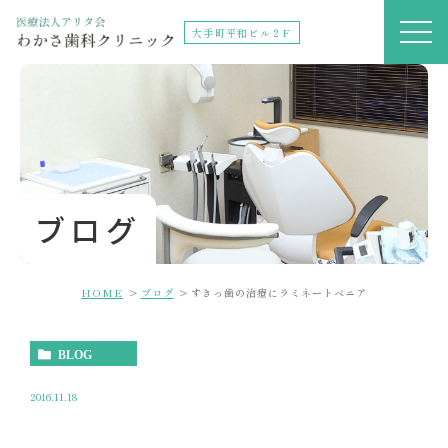
大手町平和ビル２F
ブログ
HOME
ブログ
すきっ歯の治療にラミネートべニア
BLOG
2016.11.18