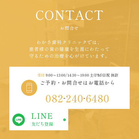
CONTACT
お問合せ
わかさ歯科クリニックでは、
患者様の歯の健康を生涯にわたって
守るための治療を心がけています。
受付
9:00〜13:00/14:30～19:00 土(PM)日祝 休診
ご予約・お問合せはお電話から
082
240
6480
-
-
LINE
友だち登録