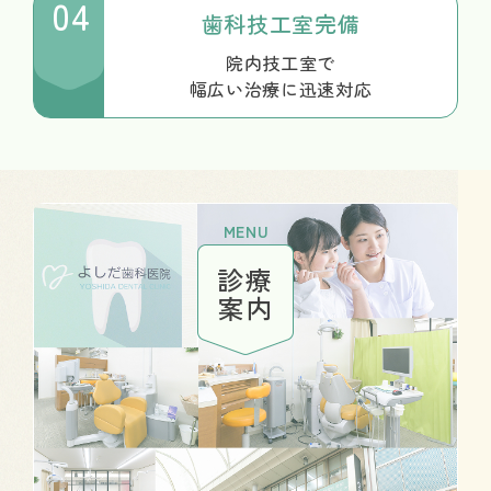
04
歯科技工室完備
院内技工室で
幅広い治療に迅速対応
MENU
診療
案内