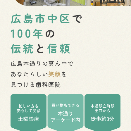
広島市中区
で
100
年
の
伝統
と
信頼
広島本通りの真ん中で
あなたらしい
笑顔
を
見つける歯科医院