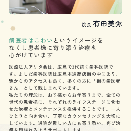
有田美弥
院長
歯医者はこわい
という
イメージを
なくし
患者様に寄り添う
治療を
心がけています
医療法人アリタ会は、広島で3代続く歯科医院で
す。
よしだ歯科医院は広島本通商店街の中にあり、
駅からのアクセスも良く、
多くの方に「街の歯医者
さん」として親しまれています。
私たちの理念は、お子様からお年寄りまで、
全ての
世代の患者様に、
それぞれのライフステージに合わ
せた
治療とメンテナンスを提供することです。
一人
ひとりと向き合い、
丁寧なカウンセリングを大切に
しています。
通院が難しい方にも寄り添い、
再び治
療を頑張れるようサポートします。