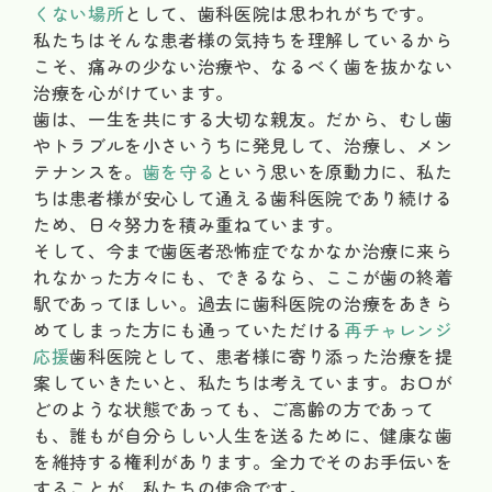
くない場所
として、歯科医院は思われがちです。
私たちはそんな患者様の気持ちを理解しているから
こそ、痛みの少ない治療や、なるべく歯を抜かない
治療を心がけています。
歯は、一生を共にする大切な親友。だから、むし歯
やトラブルを小さいうちに発見して、治療し、メン
テナンスを。
歯を守る
という思いを原動力に、私た
ちは患者様が安心して通える歯科医院であり続ける
ため、日々努力を積み重ねています。
そして、今まで歯医者恐怖症でなかなか治療に来ら
れなかった方々にも、できるなら、ここが歯の終着
駅であってほしい。過去に歯科医院の治療をあきら
めてしまった方にも通っていただける
再チャレンジ
応援
歯科医院として、患者様に寄り添った治療を提
案していきたいと、私たちは考えています。お口が
どのような状態であっても、ご高齢の方であって
も、誰もが自分らしい人生を送るために、健康な歯
を維持する権利があります。全力でそのお手伝いを
することが、私たちの使命です。