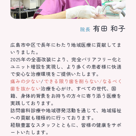
有田 和子
院長
広島市中区で長年にわたり地域医療に貢献してま
いりました。
2025年の全面改装により、完全バリアフリー化と
ユニット増設を実現し、より多くの患者様に快適
で安心な治療環境をご提供いたします。
痛みの少ない
/
できる限り歯を削らない/なるべく
歯を抜かない
治療を心がけ、すべての世代、国
籍、身体的背景をお持ちの方々に
寄り添う医療を
実践しております。
訪問歯科診療や地域啓発活動を通じて、地域福祉
への貢献も積極的に行っております。
経験豊富なスタッフとともに、皆様の健康をサポ
ートいたします。