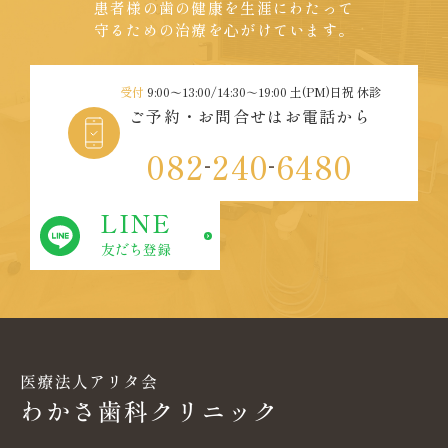
患者様の歯の健康を生涯にわたって
守るための治療を心がけています。
受付
9:00〜13:00/14:30～19:00 土(PM)日祝 休診
ご予約・お問合せはお電話から
082
240
6480
-
-
LINE
友だち登録